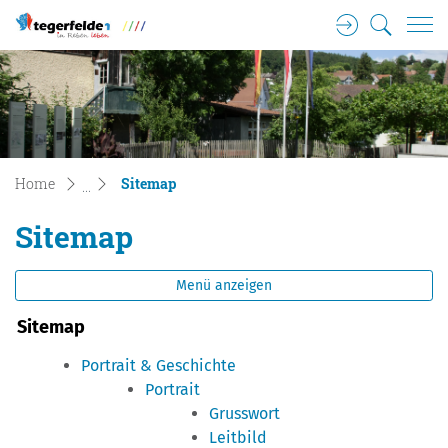
Login
Suche
Tegerfelden Gemeinde Wappen
zur Startseite
Direkt zur Hauptnavigation
Direkt zum Inhalt
Direkt zur Suche
Direkt zum Stichwortverzeichnis
(ausgewählt)
Home
Sitemap
Sitemap
Menü anzeigen
Sitemap
Portrait & Geschichte
Portrait
Grusswort
Leitbild