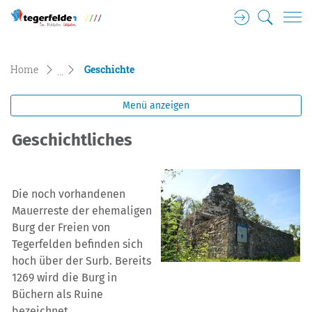
Login
Suche
Tegerfelden Gemeinde Wappen
zur Startseite
Direkt zur Hauptnavigation
Direkt zum Inhalt
Direkt zur Suche
Direkt zum Stichwortverzeichnis
(ausgewählt)
Home
Geschichte
Menü anzeigen
Geschichtliches
Die noch vorhandenen
Mauerreste der ehemaligen
Burg der Freien von
Tegerfelden befinden sich
hoch über der Surb. Bereits
1269 wird die Burg in
Büchern als Ruine
bezeichnet.