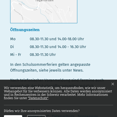
Öffnungszeiten
Mo
08.30-11.30 und 14.00-18.00 Uhr
Di
08.30-11.30 und 14.00 - 16.30 Uhr
Mi - Fr
08.30-11.30 Uhr
In den Schulsommerferien gelten angepasste
Öffnungszeiten, siehe jeweils unter News.
Nach telefonischer Voranmeldung sind Termine auch
×
ausserhalb der Schalteröffnungszeiten möglich.
Webstatistik
Wir verwenden eine Webstatistik, um herauszufinden, wie wir unser
Webangebot für Sie verbessern können. Alle Daten werden anonymisiert
und in Rechenzentren in der Schweiz verarbeitet. Mehr Informationen
finden Sie unter
“Datenschutz“
.
© 2026 Tegerfelden
Dürfen wir Ihre anonymisierten Daten verwenden?
Toolbar
Sitemap
Index A - Z
Datenschutz
Impressum