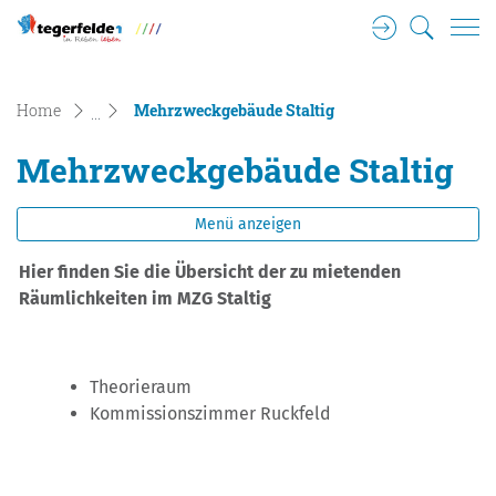
Login
Suche
Tegerfelden Gemeinde Wappen
zur Startseite
Direkt zur Hauptnavigation
Direkt zum Inhalt
Direkt zur Suche
Direkt zum Stichwortverzeichnis
(ausgewählt)
Home
Mehrzweckgebäude Staltig
Mehrzweckgebäude Staltig
Menü anzeigen
Hier finden Sie die Übersicht der zu mietenden
Räumlichkeiten im MZG Staltig
Theorieraum
Kommissionszimmer Ruckfeld