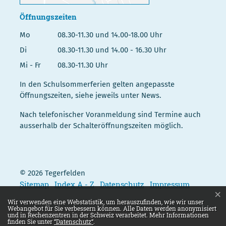
Öffnungszeiten
Mo
08.30-11.30 und 14.00-18.00 Uhr
Di
08.30-11.30 und 14.00 - 16.30 Uhr
Mi - Fr
08.30-11.30 Uhr
In den Schulsommerferien gelten angepasste
Öffnungszeiten, siehe jeweils unter News.
Nach telefonischer Voranmeldung sind Termine auch
ausserhalb der Schalteröffnungszeiten möglich.
© 2026 Tegerfelden
Toolbar
Sitemap
Index A - Z
Datenschutz
Impressum
×
Webstatistik
Wir verwenden eine Webstatistik, um herauszufinden, wie wir unser
Webangebot für Sie verbessern können. Alle Daten werden anonymisiert
und in Rechenzentren in der Schweiz verarbeitet. Mehr Informationen
finden Sie unter
“Datenschutz“
.