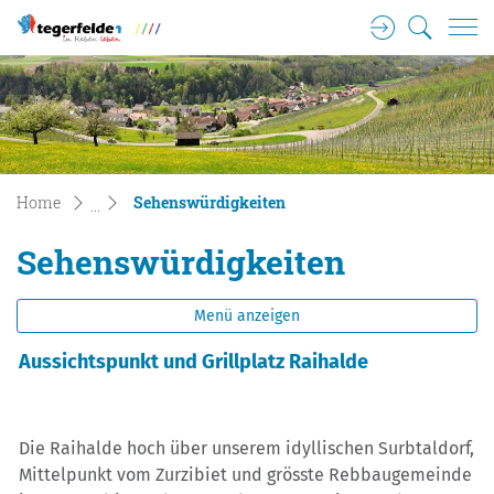
Login
Suche
Tegerfelden Gemeinde Wappen
zur Startseite
Direkt zur Hauptnavigation
Direkt zum Inhalt
Direkt zur Suche
Direkt zum Stichwortverzeichnis
(ausgewählt)
Home
Sehenswürdigkeiten
Sehenswürdigkeiten
Menü anzeigen
Aussichtspunkt und Grillplatz Raihalde
Die Raihalde hoch über unserem idyllischen Surbtaldorf,
Mittelpunkt vom Zurzibiet und grösste Rebbaugemeinde