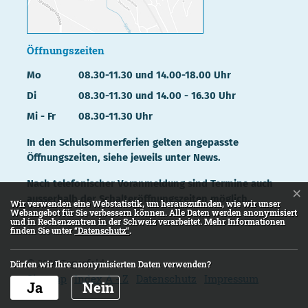
Öffnungszeiten
Mo
08.30-11.30 und 14.00-18.00 Uhr
Di
08.30-11.30 und 14.00 - 16.30 Uhr
Mi - Fr
08.30-11.30 Uhr
In den Schulsommerferien gelten angepasste
Öffnungszeiten, siehe jeweils unter News.
Nach telefonischer Voranmeldung sind Termine auch
×
ausserhalb der Schalteröffnungszeiten möglich.
Webstatistik
Wir verwenden eine Webstatistik, um herauszufinden, wie wir unser
Webangebot für Sie verbessern können. Alle Daten werden anonymisiert
und in Rechenzentren in der Schweiz verarbeitet. Mehr Informationen
finden Sie unter
“Datenschutz“
.
© 2026 Tegerfelden
Dürfen wir Ihre anonymisierten Daten verwenden?
Toolbar
Sitemap
Index A - Z
Datenschutz
Impressum
Ja
Nein