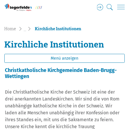
Login
Suche
Tegerfelden Gemeinde Wappen
zur Startseite
Direkt zur Hauptnavigation
Direkt zum Inhalt
Direkt zur Suche
Direkt zum Stichwortverzeichnis
(ausgewählt)
Home
Kirchliche Institutionen
Kirchliche Institutionen
Menü anzeigen
Christkatholische Kirchgemeinde Baden-Brugg-
Wettingen
Die Christkatholische Kirche der Schweiz ist eine der
drei anerkannten Landeskirchen. Wir sind die von Rom
unabhängige katholische Kirche in der Schweiz. Wir
laden alle Menschen unabhängig ihrer Konfession oder
ihres Standes ein, mit uns die Sakramente zu feiern.
Unsere Kirche kennt die kirchliche Trauung