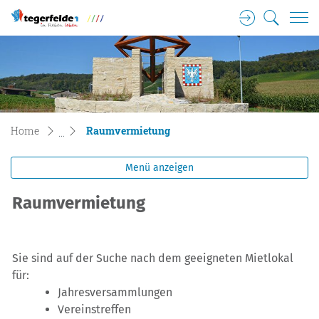
Login
Suche
Tegerfelden Gemeinde Wappen
zur Startseite
Direkt zur Hauptnavigation
Direkt zum Inhalt
Direkt zur Suche
Direkt zum Stichwortverzeichnis
(ausgewählt)
Home
Raumvermietung
Menü anzeigen
Raumvermietung
Sie sind auf der Suche nach dem geeigneten Mietlokal
für:
Jahresversammlungen
Vereinstreffen