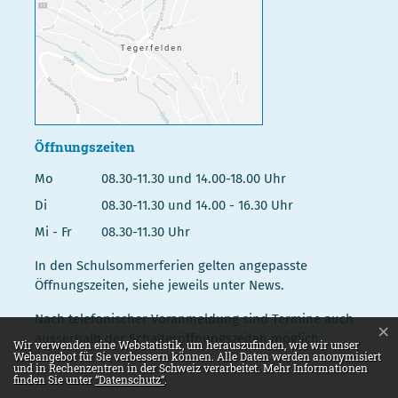
Öffnungszeiten
Mo
08.30-11.30 und 14.00-18.00 Uhr
Di
08.30-11.30 und 14.00 - 16.30 Uhr
Mi - Fr
08.30-11.30 Uhr
In den Schulsommerferien gelten angepasste
Öffnungszeiten, siehe jeweils unter News.
Nach telefonischer Voranmeldung sind Termine auch
×
ausserhalb der Schalteröffnungszeiten möglich.
Webstatistik
Wir verwenden eine Webstatistik, um herauszufinden, wie wir unser
Webangebot für Sie verbessern können. Alle Daten werden anonymisiert
und in Rechenzentren in der Schweiz verarbeitet. Mehr Informationen
finden Sie unter
“Datenschutz“
.