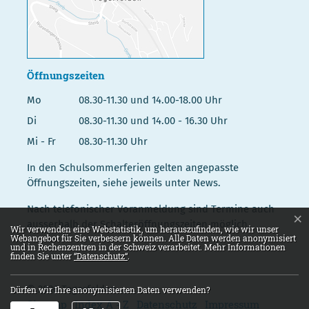
Öffnungszeiten
Mo
08.30-11.30 und 14.00-18.00 Uhr
Di
08.30-11.30 und 14.00 - 16.30 Uhr
Mi - Fr
08.30-11.30 Uhr
In den Schulsommerferien gelten angepasste
Öffnungszeiten, siehe jeweils unter News.
Nach telefonischer Voranmeldung sind Termine auch
×
ausserhalb der Schalteröffnungszeiten möglich.
Webstatistik
Wir verwenden eine Webstatistik, um herauszufinden, wie wir unser
Webangebot für Sie verbessern können. Alle Daten werden anonymisiert
und in Rechenzentren in der Schweiz verarbeitet. Mehr Informationen
finden Sie unter
“Datenschutz“
.
© 2026 Tegerfelden
Dürfen wir Ihre anonymisierten Daten verwenden?
Toolbar
Sitemap
Index A - Z
Datenschutz
Impressum