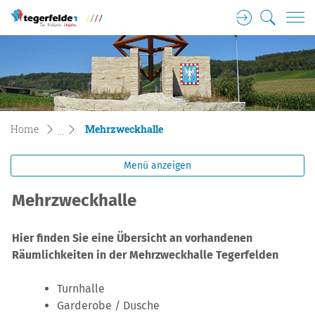
Login
Suche
Tegerfelden Gemeinde Wappen
zur Startseite
Direkt zur Hauptnavigation
Direkt zum Inhalt
Direkt zur Suche
Direkt zum Stichwortverzeichnis
(ausgewählt)
Home
Mehrzweckhalle
Menü anzeigen
Mehrzweckhalle
Hier finden Sie eine Übersicht an vorhandenen
Räumlichkeiten in der Mehrzweckhalle Tegerfelden
Turnhalle
Garderobe / Dusche