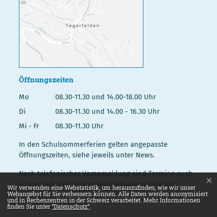
Öffnungszeiten
Mo
08.30-11.30 und 14.00-18.00 Uhr
Di
08.30-11.30 und 14.00 - 16.30 Uhr
Mi - Fr
08.30-11.30 Uhr
In den Schulsommerferien gelten angepasste
Öffnungszeiten, siehe jeweils unter News.
Nach telefonischer Voranmeldung sind Termine auch
×
ausserhalb der Schalteröffnungszeiten möglich.
Webstatistik
Wir verwenden eine Webstatistik, um herauszufinden, wie wir unser
Webangebot für Sie verbessern können. Alle Daten werden anonymisiert
und in Rechenzentren in der Schweiz verarbeitet. Mehr Informationen
finden Sie unter
“Datenschutz“
.