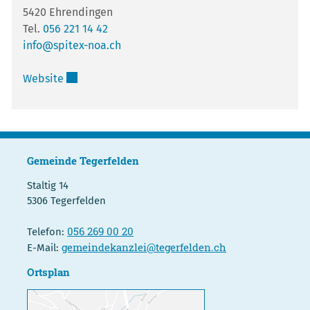
5420 Ehrendingen
Tel.
056 221 14 42
info@spitex-noa.ch
Externer Link wird in einem neuen Fenster geöffn
Website
Gemeinde Tegerfelden
Staltig 14
5306 Tegerfelden
056 269 00 20
Telefon:
gemeindekanzlei@tegerfelden.ch
E-Mail:
Ortsplan