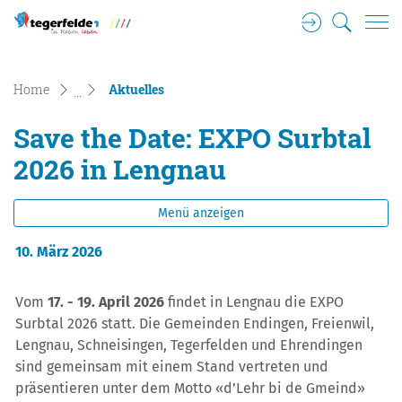
Login
Suche
Tegerfelden Gemeinde Wappen
zur Startseite
Direkt zur Hauptnavigation
Direkt zum Inhalt
Direkt zur Suche
Direkt zum Stichwortverzeichnis
(ausgewählt)
Home
Aktuelles
Save the Date: EXPO Surbtal
2026 in Lengnau
Menü anzeigen
10. März 2026
Vom
17. - 19. April 2026
findet in Lengnau die EXPO
Surbtal 2026 statt. Die Gemeinden Endingen, Freienwil,
Lengnau, Schneisingen, Tegerfelden und Ehrendingen
sind gemeinsam mit einem Stand vertreten und
präsentieren unter dem Motto «d’Lehr bi de Gmeind»