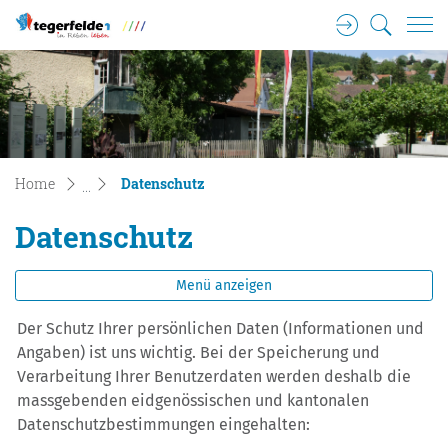
Login
Suche
Tegerfelden Gemeinde Wappen
zur Startseite
Direkt zur Hauptnavigation
Direkt zum Inhalt
Direkt zur Suche
Direkt zum Stichwortverzeichnis
(ausgewählt)
Home
Datenschutz
Datenschutz
Menü anzeigen
Der Schutz Ihrer persönlichen Daten (Informationen und
Angaben) ist uns wichtig. Bei der Speicherung und
Verarbeitung Ihrer Benutzerdaten werden deshalb die
massgebenden eidgenössischen und kantonalen
Datenschutzbestimmungen eingehalten: