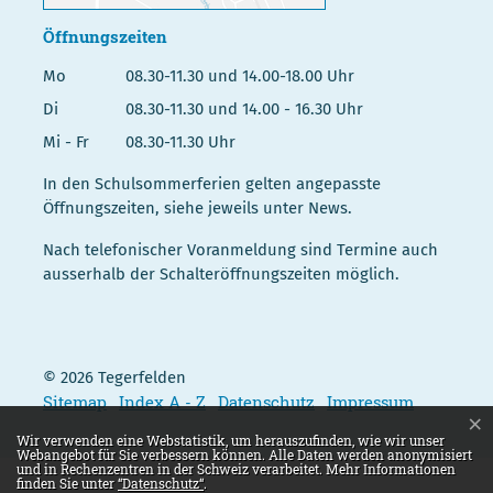
Öffnungszeiten
Mo
08.30-11.30 und 14.00-18.00 Uhr
Di
08.30-11.30 und 14.00 - 16.30 Uhr
Mi - Fr
08.30-11.30 Uhr
In den Schulsommerferien gelten angepasste
Öffnungszeiten, siehe jeweils unter News.
Nach telefonischer Voranmeldung sind Termine auch
ausserhalb der Schalteröffnungszeiten möglich.
© 2026 Tegerfelden
Toolbar
Sitemap
Index A - Z
Datenschutz
Impressum
×
Webstatistik
Wir verwenden eine Webstatistik, um herauszufinden, wie wir unser
Webangebot für Sie verbessern können. Alle Daten werden anonymisiert
und in Rechenzentren in der Schweiz verarbeitet. Mehr Informationen
finden Sie unter
“Datenschutz“
.