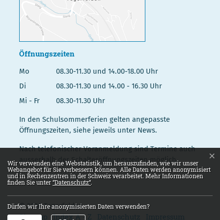
Öffnungszeiten
Mo
08.30-11.30 und 14.00-18.00 Uhr
Di
08.30-11.30 und 14.00 - 16.30 Uhr
Mi - Fr
08.30-11.30 Uhr
In den Schulsommerferien gelten angepasste
Öffnungszeiten, siehe jeweils unter News.
Nach telefonischer Voranmeldung sind Termine auch
×
ausserhalb der Schalteröffnungszeiten möglich.
Webstatistik
Wir verwenden eine Webstatistik, um herauszufinden, wie wir unser
Webangebot für Sie verbessern können. Alle Daten werden anonymisiert
und in Rechenzentren in der Schweiz verarbeitet. Mehr Informationen
finden Sie unter
“Datenschutz“
.
© 2026 Tegerfelden
Dürfen wir Ihre anonymisierten Daten verwenden?
Toolbar
Sitemap
Index A - Z
Datenschutz
Impressum