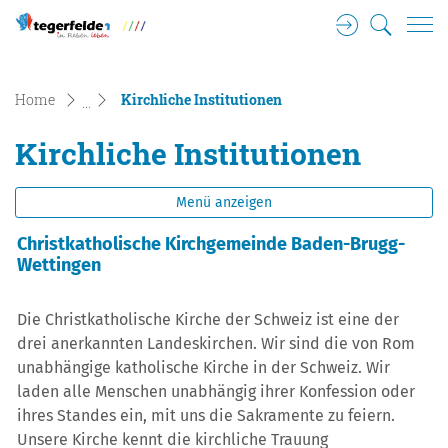
Login
Suche
Tegerfelden Gemeinde Wappen
zur Startseite
Direkt zur Hauptnavigation
Direkt zum Inhalt
Direkt zur Suche
Direkt zum Stichwortverzeichnis
(ausgewählt)
Home
Kirchliche Institutionen
Kirchliche Institutionen
Menü anzeigen
Christkatholische Kirchgemeinde Baden-Brugg-
Wettingen
Die Christkatholische Kirche der Schweiz ist eine der
drei anerkannten Landeskirchen. Wir sind die von Rom
unabhängige katholische Kirche in der Schweiz. Wir
laden alle Menschen unabhängig ihrer Konfession oder
ihres Standes ein, mit uns die Sakramente zu feiern.
Unsere Kirche kennt die kirchliche Trauung