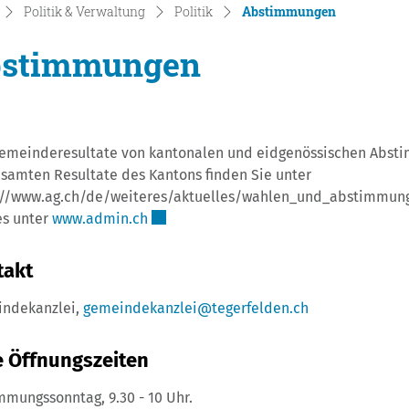
(ausgewählt
Politik & Verwaltung
Politik
Abstimmungen
stimmungen
Gemeinderesultate von kantonalen und eidgenössischen Abstim
esamten Resultate des Kantons finden Sie unter
://www.ag.ch/de/weiteres/aktuelles/wahlen_und_abstimmun
Externer Link wird in einem neuen Fenst
s unter
www.admin.ch
takt
ndekanzlei,
gemeindekanzlei@tegerfelden.ch
 Öffnungszeiten
mmungssonntag, 9.30 - 10 Uhr.