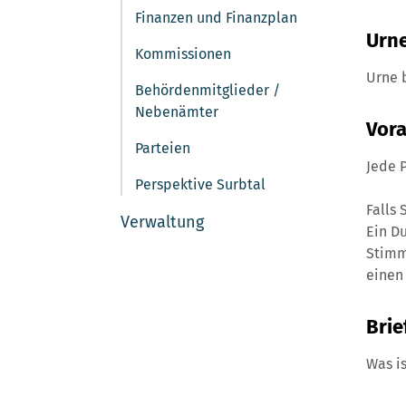
(ausgewählt)
Finanzen und Finanzplan
Urn
Kommissionen
Urne 
Behördenmitglieder /
Nebenämter
Vor
Parteien
Jede 
Perspektive Surbtal
Falls
Verwaltung
Ein D
Stimm
einen
Brie
Was i