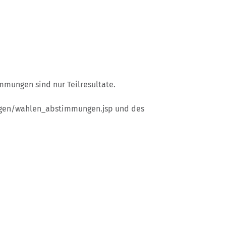
)
mungen sind nur Teilresultate.
gen/wahlen_abstimmungen.jsp und des
er geöffnet.