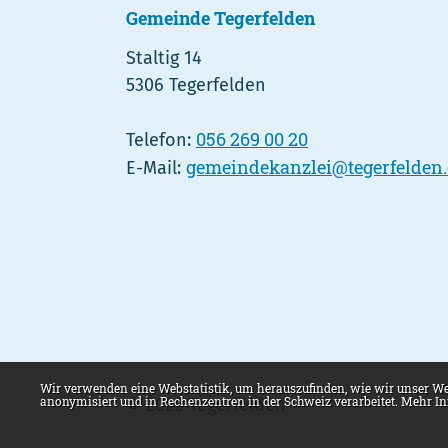
Gemeinde Tegerfelden
Staltig 14
5306 Tegerfelden
056 269 00 20
Telefon:
gemeindekanzlei@tegerfelden
E-Mail:
Webstatistik
Wir verwenden eine Webstatistik, um herauszufinden, wie wir unser We
anonymisiert und in Rechenzentren in der Schweiz verarbeitet. Mehr I
© 2026 Tegerfelden