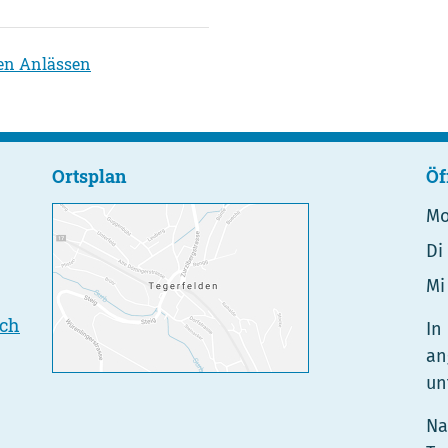
len Anlässen
Ortsplan
Öf
M
Di
Mi 
.ch
In
an
un
Na