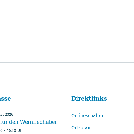
ässe
Direktlinks
st
2026
Onlineschalter
 für den Weinliebhaber
 2026
14. Juli 2026
Ortsplan
30
-
16.30 Uhr
eninserat
Prämienverbilligung