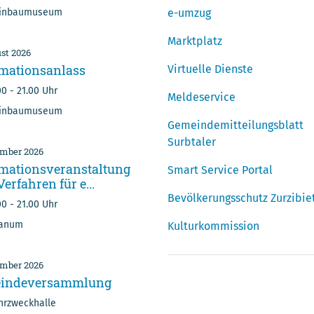
erwalter/in &
2027
inbaumuseum
e-umzug
tleiter/in ...
Informationen zur
Marktplatz
Prämienverbilligung 2027
st
2026
r lesen
finden Sie unter folgendem
rmationsanlass
Virtuelle Dienste
Link: www.sva-
00
-
21.00 Uhr
Meldeservice
aargau.ch/informationsblattpv
inbaumuseum
Gemeindemitteilungsblatt
Mehr lesen
Surbtaler
ember
2026
rmationsveranstaltung
Smart Service Portal
erfahren für e...
Bevölkerungsschutz Zurzibie
00
-
21.00 Uhr
ianum
Kulturkommission
mber
2026
indeversammlung
rzweckhalle